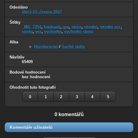
Odesláno
úterý 13. června 2017
Štítky
_MG_7254
,
fotobank
,
jpg
,
stena
,
stredni
,
stredni vez
,
susky
,
vez
,
vychodni
,
vychodni stena
Alba
Horolezectví
/
Suché skály
Návštěv
65409
Bodové hodnocení
bez hodnocení
Ohodnotit tuto fotografii
0
1
2
3
4
5
0 komentářů
Komentáře uživatelů