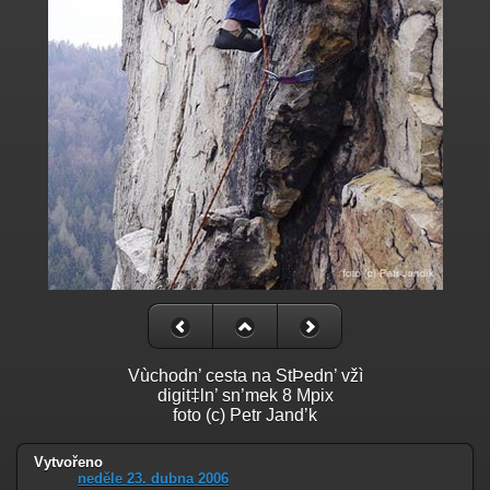
Vùchodn’ cesta na StÞedn’ vžì
digit‡ln’ sn’mek 8 Mpix
foto (c) Petr Jand’k
Vytvořeno
neděle 23. dubna 2006