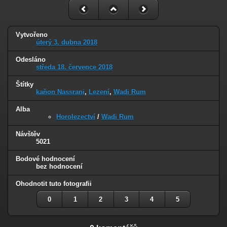
Vytvořeno
úterý 3. dubna 2018
Odesláno
středa 18. července 2018
Štítky
kaňon Nassrani
,
Lezení
,
Wadi Rum
Alba
Horolezectví
/
Wadi Rum
Návštěv
5021
Bodové hodnocení
bez hodnocení
Ohodnotit tuto fotografii
0
1
2
3
4
5