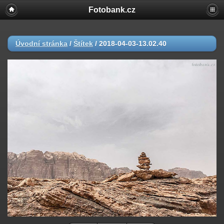
Fotobank.cz
Úvodní stránka
/
Štítek
/
2018-04-03-13.02.40