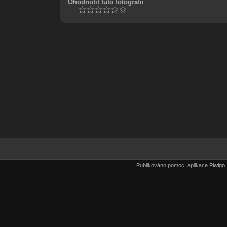
Ohodnotit tuto fotografii
Publikováno pomocí aplikace
Piwigo