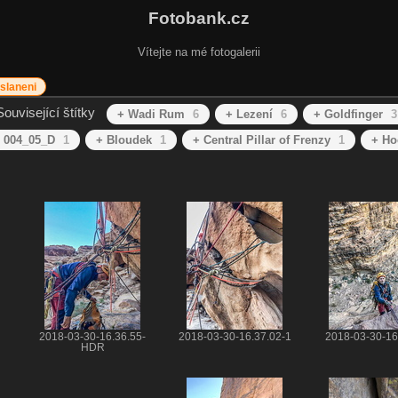
Fotobank.cz
Vítejte na mé fotogalerii
slaneni
Související štítky
+ Wadi Rum
6
+ Lezení
6
+ Goldfinger
3
 004_05_D
1
+ Bloudek
1
+ Central Pillar of Frenzy
1
+ Ho
2018-03-30-16.36.55-
2018-03-30-16.37.02-1
2018-03-30-16
HDR