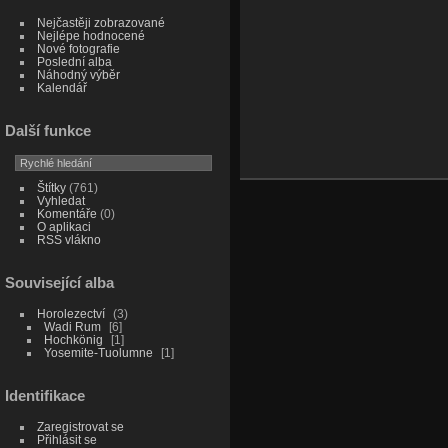
Nejčastěji zobrazované
Nejlépe hodnocené
Nové fotografie
Poslední alba
Náhodný výběr
Kalendář
Další funkce
Štítky
(761)
Vyhledat
Komentáře
(0)
O aplikaci
RSS vlákno
Související alba
Horolezectví
3
Wadi Rum
6
Hochkönig
1
Yosemite-Tuolumne
1
Identifikace
Zaregistrovat se
Přihlásit se