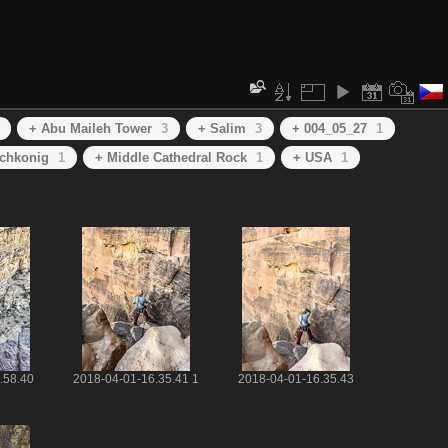
+ Abu Maileh Tower
3
+ Salim
3
+ 004_05_27
1
chkonig
1
+ Middle Cathedral Rock
1
+ USA
1
.58.40
2018-04-01-16.35.41 1
2018-04-01-16.35.43