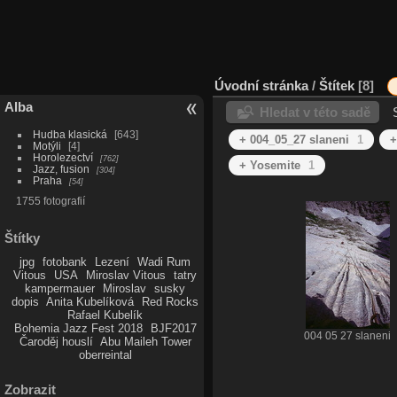
Úvodní stránka
/
Štítek
8
Alba
Hledat v této sadě
Hudba klasická
643
+ 004_05_27 slaneni
1
+
Motýli
4
Horolezectví
762
+ Yosemite
1
Jazz, fusion
304
Praha
54
1755 fotografií
Štítky
jpg
fotobank
Lezení
Wadi Rum
Vitous
USA
Miroslav Vitous
tatry
kampermauer
Miroslav
susky
dopis
Anita Kubelíková
Red Rocks
Rafael Kubelík
Bohemia Jazz Fest 2018
BJF2017
004 05 27 slaneni
Čaroděj houslí
Abu Maileh Tower
oberreintal
Zobrazit